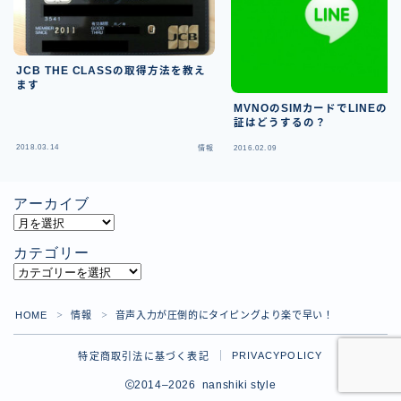
JCB THE CLASSの取得方法を教え
ます
MVNOのSIMカードでLINEの
証はどうするの？
2018.03.14
情報
2016.02.09
アーカイブ
ア
ー
カテゴリー
カ
カ
イ
テ
ブ
ゴ
HOME
情報
音声入力が圧倒的にタイピングより楽で早い！
＞
＞
リ
PRIVACYPOLICY
特定商取引法に基づく表記
ー
2014–2026 nanshiki style