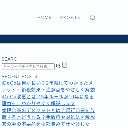
HOME
PROFILE
SEARCH
RECENT POSTS
iDeCoは何が良い？2年続けてわかったメ
リット・節税効果・注意点をやさしく解説
iDeCo改悪とは？5年ルールが10年になる
理由を、わかりやすく解説します
休眠口座のデメリットとは？銀行口座を放
置するとどうなる？手数料や対処法を解説
家の中の不要品を全部集めて仕分けした