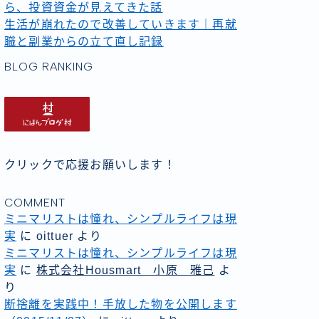
ら、投資資金が見えてきた話
生活が崩れたので改善していきます｜再就
職と副業からの立て直し記録
BLOG RANKING
クリックで応援お願いします！
COMMENT
ミニマリストは憧れ、シンプルライフは現
実
に
oittuer
より
ミニマリストは憧れ、シンプルライフは現
実
に
株式会社Housmart 小原 雅己
よ
り
断捨離を実践中！手放した物を公開します