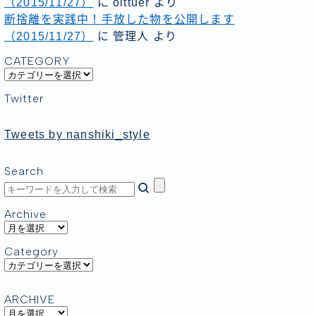
（2015/11/27）
に
oittuer
より
断捨離を実践中！手放した物を公開します
（2015/11/27）
に
管理人
より
CATEGORY
C
A
Twitter
T
E
G
Tweets by nanshiki_style
O
R
Y
Search
Archive
A
r
Category
c
C
h
a
i
t
v
ARCHIVE
e
e
A
g